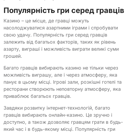
Популярність гри серед гравців
Казино – це місце, де гравці можуть
насолоджуватися азартними іграми і спробувати
свою удачу. Популярність гри серед гравців
залежить від багатьох факторів, таких як рівень
азарту, виграші і можливість виграти великі суми
грошей.
Багато гравців вибирають казино не тільки через
можливість виграшу, але і через атмосферу, яка
панує в цьому місці. Ігрові зали, розкішні готелі та
ресторани створюють неповторну атмосферу, яка
приваблює багатьох гравців.
Завдяки розвитку інтернет-технологій, багато
гравців вибирають онлайн-казино. Це зручно і
доступно, а також дозволяє гравцям грати в будь-
який час і в будь-якому місці. Популярність гри