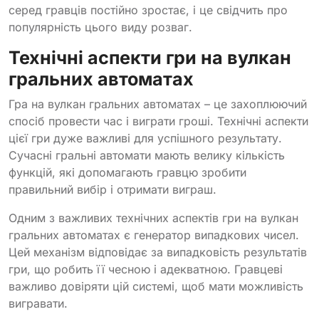
серед гравців постійно зростає, і це свідчить про
популярність цього виду розваг.
Технічні аспекти гри на вулкан
гральних автоматах
Гра на вулкан гральних автоматах – це захоплюючий
спосіб провести час і виграти гроші. Технічні аспекти
цієї гри дуже важливі для успішного результату.
Сучасні гральні автомати мають велику кількість
функцій, які допомагають гравцю зробити
правильний вибір і отримати виграш.
Одним з важливих технічних аспектів гри на вулкан
гральних автоматах є генератор випадкових чисел.
Цей механізм відповідає за випадковість результатів
гри, що робить її чесною і адекватною. Гравцеві
важливо довіряти цій системі, щоб мати можливість
вигравати.