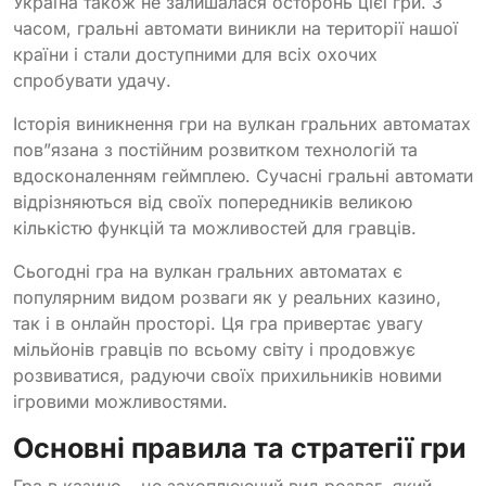
Україна також не залишалася осторонь цієї гри. З
часом, гральні автомати виникли на території нашої
країни і стали доступними для всіх охочих
спробувати удачу.
Історія виникнення гри на вулкан гральних автоматах
пов”язана з постійним розвитком технологій та
вдосконаленням геймплею. Сучасні гральні автомати
відрізняються від своїх попередників великою
кількістю функцій та можливостей для гравців.
Сьогодні гра на вулкан гральних автоматах є
популярним видом розваги як у реальних казино,
так і в онлайн просторі. Ця гра привертає увагу
мільйонів гравців по всьому світу і продовжує
розвиватися, радуючи своїх прихильників новими
ігровими можливостями.
Основні правила та стратегії гри