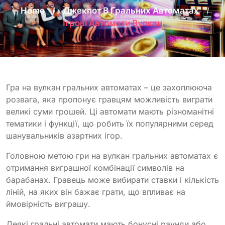
Home
/
Джекпот В Гральних Автоматах
/
Ігрові Автомати Вулкан
Гра на вулкан гральних автоматах – це захоплююча
розвага, яка пропонує гравцям можливість виграти
великі суми грошей. Ці автомати мають різноманітні
тематики і функції, що робить їх популярними серед
шанувальників азартних ігор.
Головною метою гри на вулкан гральних автоматах є
отримання виграшної комбінації символів на
барабанах. Гравець може вибирати ставки і кількість
ліній, на яких він бажає грати, що впливає на
ймовірність виграшу.
Деякі гральні автомати мають бонусні раунди або