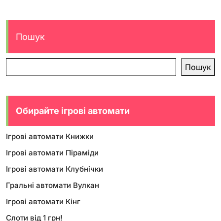
Пошук
Пошук
Обирайте ігрові автомати
Ігрові автомати Книжки
Ігрові автомати Піраміди
Ігрові автомати Клубнічки
Гральні автомати Вулкан
Ігрові автомати Кінг
Слоти від 1 грн!