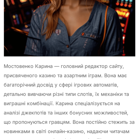
Мостовенко Карина — головний редактор сайту,
присвяченого казино та азартним іграм. Вона має
багаторічний досвід у сфері ігрових автоматів,
детально вивчаючи різні типи слотів, їх механіки та
виграшні комбінації. Карина спеціалізується на
аналізі джекпотів та інших бонусних можливостей,
що пропонуються гравцям. Вона постійно стежить за
новинками в світі онлайн-казино, надаючи читачам